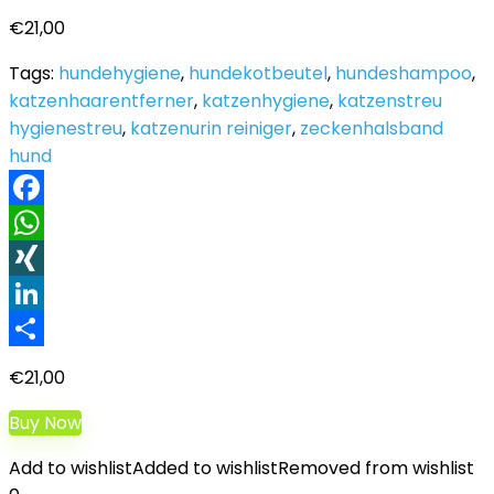
€
21,00
Tags:
hundehygiene
,
hundekotbeutel
,
hundeshampoo
,
katzenhaarentferner
,
katzenhygiene
,
katzenstreu
hygienestreu
,
katzenurin reiniger
,
zeckenhalsband
hund
Facebook
WhatsApp
XING
LinkedIn
Teilen
€
21,00
Buy Now
Add to wishlist
Added to wishlist
Removed from wishlist