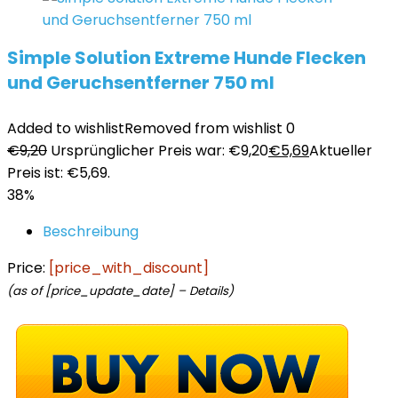
Simple Solution Extreme Hunde Flecken
und Geruchsentferner 750 ml
Added to wishlist
Removed from wishlist
0
€
9,20
Ursprünglicher Preis war: €9,20
€
5,69
Aktueller
Preis ist: €5,69.
38%
Beschreibung
Price:
[price_with_discount]
(as of [price_update_date] –
Details
)