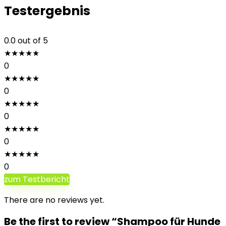
Testergebnis
0.0
out of 5
★
★
★
★
★
0
★
★
★
★
★
0
★
★
★
★
★
0
★
★
★
★
★
0
★
★
★
★
★
0
zum Testbericht
There are no reviews yet.
Be the first to review “Shampoo für Hunde