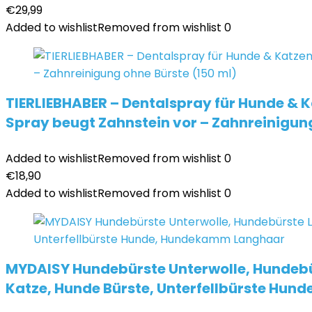
€
29,99
Added to wishlist
Removed from wishlist
0
TIERLIEBHABER – Dentalspray für Hunde & K
Spray beugt Zahnstein vor – Zahnreinigung
Added to wishlist
Removed from wishlist
0
€
18,90
Added to wishlist
Removed from wishlist
0
MYDAISY Hundebürste Unterwolle, Hundebü
Katze, Hunde Bürste, Unterfellbürste Hu