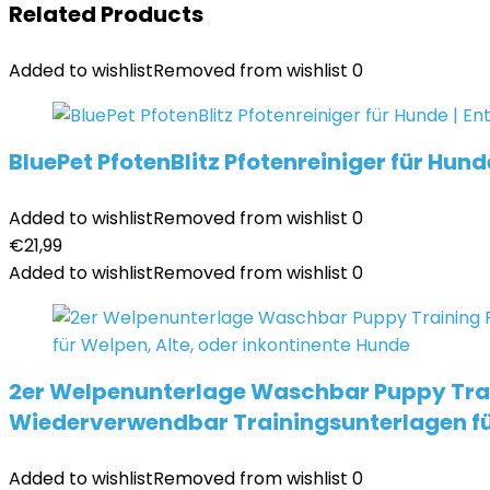
Related Products
Added to wishlist
Removed from wishlist
0
BluePet PfotenBlitz Pfotenreiniger für Hun
Added to wishlist
Removed from wishlist
0
€
21,99
Added to wishlist
Removed from wishlist
0
2er Welpenunterlage Waschbar Puppy Train
Wiederverwendbar Trainingsunterlagen für
Added to wishlist
Removed from wishlist
0