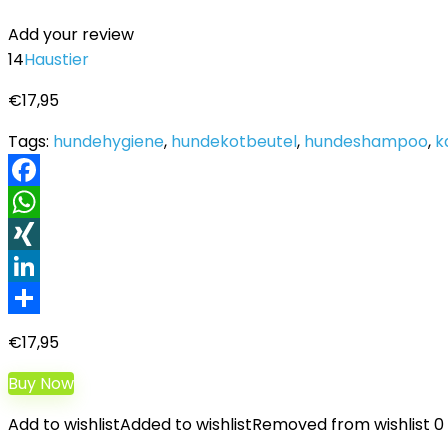
Add your review
14
Haustier
€
17,95
Tags:
hundehygiene
,
hundekotbeutel
,
hundeshampoo
,
k
Facebook
WhatsApp
XING
LinkedIn
Teilen
€
17,95
Buy Now
Add to wishlist
Added to wishlist
Removed from wishlist
0