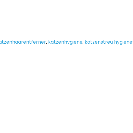
atzenhaarentferner
,
katzenhygiene
,
katzenstreu hygiene