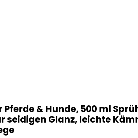
 Pferde & Hunde, 500 ml Sprühf
r seidigen Glanz, leichte Käm
ege