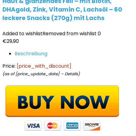
Haut & glänzendes Fell – mit Biotin,
DHAgold, Zink, Vitamin C, Lachsöl – 60
leckere Snacks (270g) mit Lachs
Added to wishlist
Removed from wishlist
0
€
29,90
Beschreibung
Price:
[price_with_discount]
(as of [price_update_date] –
Details
)