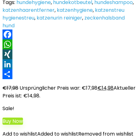
Tags:
hundehygiene
,
hundekotbeutel
,
hundeshampoo
,
katzenhaarentferner
,
katzenhygiene
,
katzenstreu
hygienestreu
,
katzenurin reiniger
,
zeckenhalsband
hund
Facebook
WhatsApp
XING
LinkedIn
Teilen
€
17,98
Ursprünglicher Preis war: €17,98
€
14,98
Aktueller
Preis ist: €14,98.
Sale!
Buy Now
Add to wishlist
Added to wishlist
Removed from wishlist