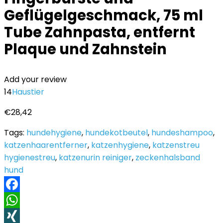
Geflügelgeschmack, 75 ml
Tube Zahnpasta, entfernt
Plaque und Zahnstein
Add your review
14
Haustier
€
28,42
Tags:
hundehygiene
,
hundekotbeutel
,
hundeshampoo
,
katzenhaarentferner
,
katzenhygiene
,
katzenstreu
hygienestreu
,
katzenurin reiniger
,
zeckenhalsband
hund
Facebook
WhatsApp