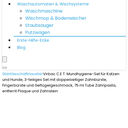
Waschautomaten & Wischsysteme
Waschmaschine
Wischmop & Bodenwischer
Staubsauger
Putzwagen
Erste-Hilfe-Ecke
Blog
Start
Geschäft
Haustier
Virbac C.E.T. Mundhygiene-Set für Katzen
und Hunde, 3-teiliges Set mit doppelseitiger Zahnbürste,
Fingerbürste und Geflügelgeschmack, 75 ml Tube Zahnpasta,
entfernt Plaque und Zahnstein