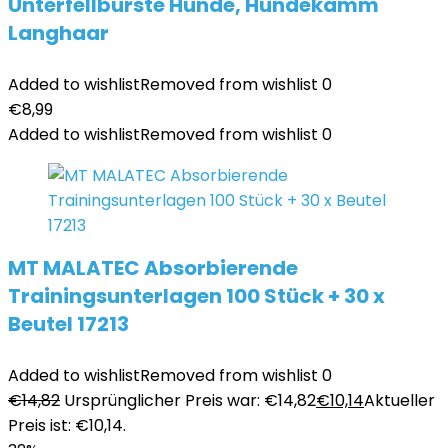
Unterfellbürste Hunde, Hundekamm
Langhaar
Added to wishlist
Removed from wishlist
0
€
8,99
Added to wishlist
Removed from wishlist
0
MT MALATEC Absorbierende
Trainingsunterlagen 100 Stück + 30 x
Beutel 17213
Added to wishlist
Removed from wishlist
0
€
14,82
Ursprünglicher Preis war: €14,82
€
10,14
Aktueller
Preis ist: €10,14.