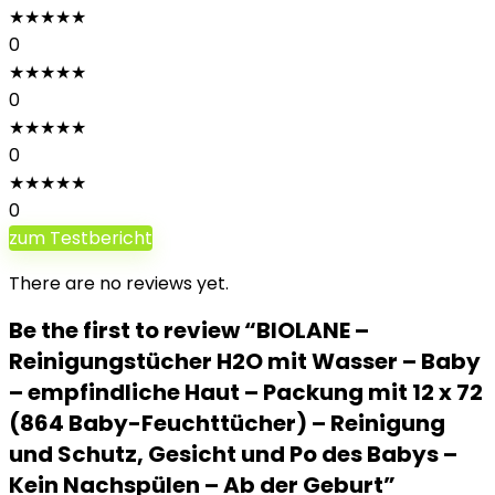
★
★
★
★
★
0
★
★
★
★
★
0
★
★
★
★
★
0
★
★
★
★
★
0
zum Testbericht
There are no reviews yet.
Be the first to review “BIOLANE –
Reinigungstücher H2O mit Wasser – Baby
– empfindliche Haut – Packung mit 12 x 72
(864 Baby-Feuchttücher) – Reinigung
und Schutz, Gesicht und Po des Babys –
Kein Nachspülen – Ab der Geburt”