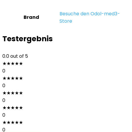
Besuche den Odol-med3-
Brand
Store
Testergebnis
0.0
out of 5
★
★
★
★
★
0
★
★
★
★
★
0
★
★
★
★
★
0
★
★
★
★
★
0
★
★
★
★
★
0