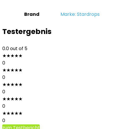
Brand
Marke: Stardrops
Testergebnis
0.0
out of 5
★
★
★
★
★
0
★
★
★
★
★
0
★
★
★
★
★
0
★
★
★
★
★
0
★
★
★
★
★
0
zum Testbericht