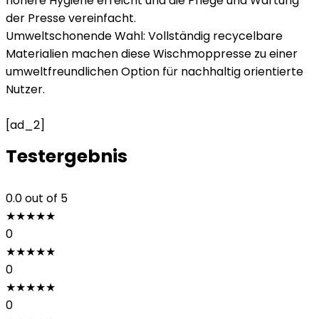
höhere Hygiene erreicht und die Pflege und Wartung
der Presse vereinfacht.
Umweltschonende Wahl: Vollständig recycelbare
Materialien machen diese Wischmoppresse zu einer
umweltfreundlichen Option für nachhaltig orientierte
Nutzer.
[ad_2]
Testergebnis
0.0
out of 5
★
★
★
★
★
0
★
★
★
★
★
0
★
★
★
★
★
0