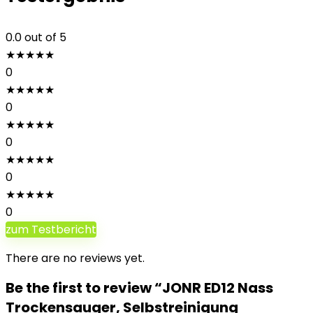
0.0
out of 5
★
★
★
★
★
0
★
★
★
★
★
0
★
★
★
★
★
0
★
★
★
★
★
0
★
★
★
★
★
0
zum Testbericht
There are no reviews yet.
Be the first to review “JONR ED12 Nass
Trockensauger, Selbstreinigung