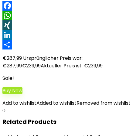
Facebook
WhatsApp
XING
LinkedIn
Teilen
€
287,99
Ursprünglicher Preis war:
€287,99
€
239,99
Aktueller Preis ist: €239,99.
Sale!
Buy Now
Add to wishlist
Added to wishlist
Removed from wishlist
0
Related Products