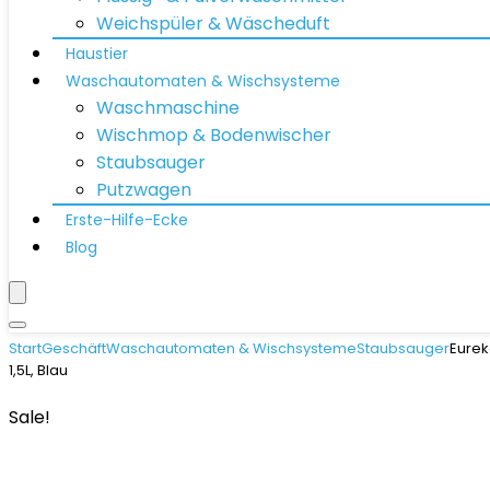
Weichspüler & Wäscheduft
Haustier
Waschautomaten & Wischsysteme
Waschmaschine
Wischmop & Bodenwischer
Staubsauger
Putzwagen
Erste-Hilfe-Ecke
Blog
Start
Geschäft
Waschautomaten & Wischsysteme
Staubsauger
Eurek
1,5L, Blau
Sale!