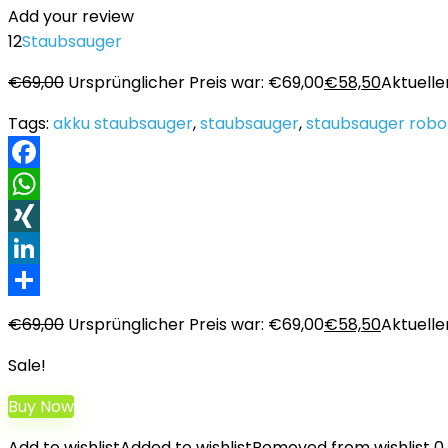
Add your review
12
Staubsauger
€
69,00
Ursprünglicher Preis war: €69,00
€
58,50
Aktueller
Tags:
akku staubsauger
,
staubsauger
,
staubsauger robo
Facebook
WhatsApp
XING
LinkedIn
Teilen
€
69,00
Ursprünglicher Preis war: €69,00
€
58,50
Aktueller
Sale!
Buy Now
Add to wishlist
Added to wishlist
Removed from wishlist
0