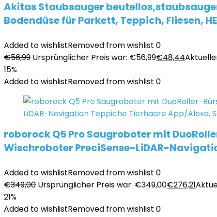
Akitas Staubsauger beutellos,staubsauger
Bodendüse für Parkett, Teppich, Fliesen, HE
Added to wishlist
Removed from wishlist
0
€
56,99
Ursprünglicher Preis war: €56,99
€
48,44
Aktueller
15%
Added to wishlist
Removed from wishlist
0
roborock Q5 Pro Saugroboter mit DuoRoll
Wischroboter PreciSense-LiDAR-Navigati
Added to wishlist
Removed from wishlist
0
€
349,00
Ursprünglicher Preis war: €349,00
€
276,21
Aktuel
21%
Added to wishlist
Removed from wishlist
0