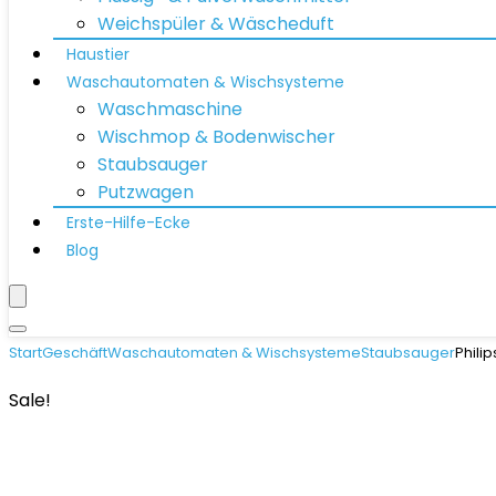
Weichspüler & Wäscheduft
Haustier
Waschautomaten & Wischsysteme
Waschmaschine
Wischmop & Bodenwischer
Staubsauger
Putzwagen
Erste-Hilfe-Ecke
Blog
Start
Geschäft
Waschautomaten & Wischsysteme
Staubsauger
Phili
Sale!