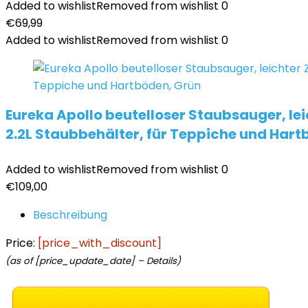
Added to wishlist
Removed from wishlist
0
€
69,99
Added to wishlist
Removed from wishlist
0
Eureka Apollo beutelloser Staubsauger, le
2.2L Staubbehälter, für Teppiche und Hart
Added to wishlist
Removed from wishlist
0
€
109,00
Beschreibung
Price:
[price_with_discount]
(as of [price_update_date] –
Details
)