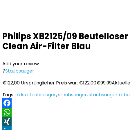
Philips XB2125/09 Beutellose
Clean Air-Filter Blau
Add your review
7
Staubsauger
€
122,00
Ursprünglicher Preis war: €122,00
€
99,99
Aktuelle
Tags:
akku staubsauger
,
staubsauger
,
staubsauger robo
Facebook
WhatsApp