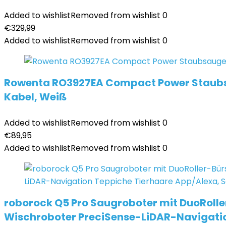
Added to wishlist
Removed from wishlist
0
€
329,99
Added to wishlist
Removed from wishlist
0
Rowenta RO3927EA Compact Power Staubsaug
Kabel, Weiß
Added to wishlist
Removed from wishlist
0
€
89,95
Added to wishlist
Removed from wishlist
0
roborock Q5 Pro Saugroboter mit DuoRoll
Wischroboter PreciSense-LiDAR-Navigati