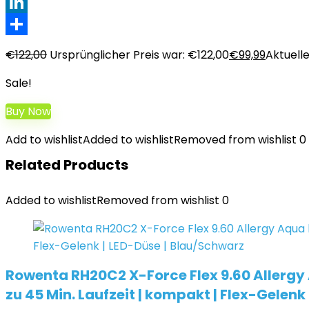
XING
LinkedIn
Teilen
€
122,00
Ursprünglicher Preis war: €122,00
€
99,99
Aktuelle
Sale!
Buy Now
Add to wishlist
Added to wishlist
Removed from wishlist
0
Related Products
Added to wishlist
Removed from wishlist
0
Rowenta RH20C2 X-Force Flex 9.60 Allergy
zu 45 Min. Laufzeit | kompakt | Flex-Gelenk