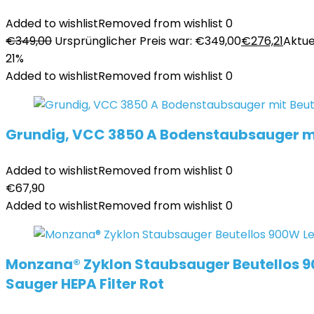
Added to wishlist
Removed from wishlist
0
€
349,00
Ursprünglicher Preis war: €349,00
€
276,21
Aktuel
21%
Added to wishlist
Removed from wishlist
0
Grundig, VCC 3850 A Bodenstaubsauger mit
Added to wishlist
Removed from wishlist
0
€
67,90
Added to wishlist
Removed from wishlist
0
Monzana® Zyklon Staubsauger Beutellos 9
Sauger HEPA Filter Rot