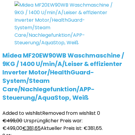
Midea MF20EW90WB Waschmaschine /
9KG / 1400 U/min/A/Leiser & effizienter
Inverter Motor/HealthGuard-
System/Steam
Care/Nachlegefunktion/APP-
Steuerung/AquaStop, Weiß
Added to wishlist
Removed from wishlist
0
€
499,00
Ursprünglicher Preis war:
€499,00
€
381,65
Aktueller Preis ist: €381,65.