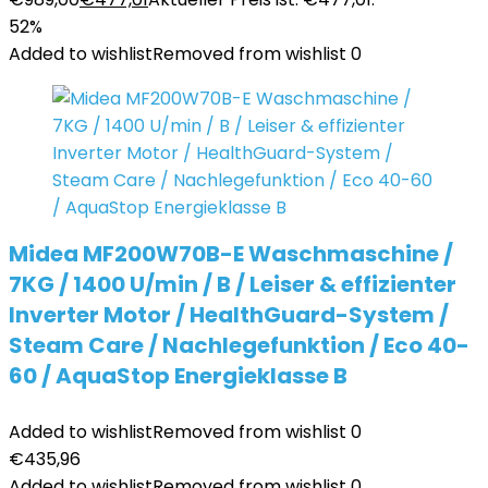
52%
Added to wishlist
Removed from wishlist
0
Midea MF200W70B-E Waschmaschine /
7KG / 1400 U/min / B / Leiser & effizienter
Inverter Motor / HealthGuard-System /
Steam Care / Nachlegefunktion / Eco 40-
60 / AquaStop Energieklasse B
Added to wishlist
Removed from wishlist
0
€
435,96
Added to wishlist
Removed from wishlist
0