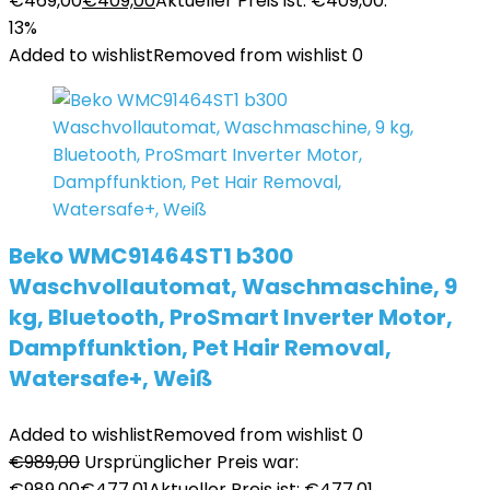
€469,00
€
409,00
Aktueller Preis ist: €409,00.
13%
Added to wishlist
Removed from wishlist
0
Beko WMC91464ST1 b300
Waschvollautomat, Waschmaschine, 9
kg, Bluetooth, ProSmart Inverter Motor,
Dampffunktion, Pet Hair Removal,
Watersafe+, Weiß
Added to wishlist
Removed from wishlist
0
€
989,00
Ursprünglicher Preis war:
€989,00
€
477,01
Aktueller Preis ist: €477,01.