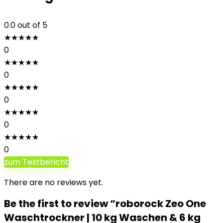
0.0
out of 5
★
★
★
★
★
0
★
★
★
★
★
0
★
★
★
★
★
0
★
★
★
★
★
0
★
★
★
★
★
0
zum Testbericht
There are no reviews yet.
Be the first to review “roborock Zeo One
Waschtrockner | 10 kg Waschen & 6 kg