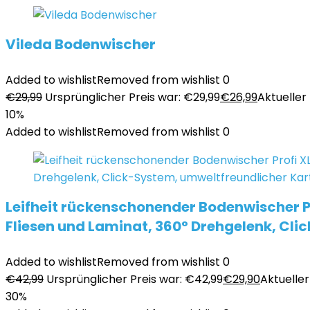
Vileda Bodenwischer
Added to wishlist
Removed from wishlist
0
€
29,99
Ursprünglicher Preis war: €29,99
€
26,99
Aktueller 
10%
Added to wishlist
Removed from wishlist
0
Leifheit rückenschonender Bodenwischer Pr
Fliesen und Laminat, 360° Drehgelenk, Cl
Added to wishlist
Removed from wishlist
0
€
42,99
Ursprünglicher Preis war: €42,99
€
29,90
Aktueller 
30%