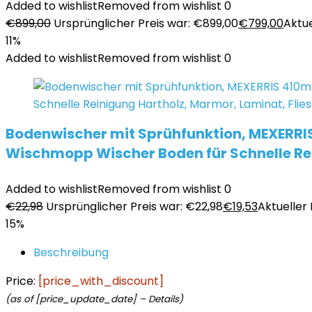
Added to wishlist
Removed from wishlist
0
€
899,00
Ursprünglicher Preis war: €899,00
€
799,00
Aktue
11%
Added to wishlist
Removed from wishlist
0
Bodenwischer mit Sprühfunktion, MEXERRI
Wischmopp Wischer Boden für Schnelle Rei
Added to wishlist
Removed from wishlist
0
€
22,98
Ursprünglicher Preis war: €22,98
€
19,53
Aktueller P
15%
Beschreibung
Price:
[price_with_discount]
(as of [price_update_date] –
Details
)