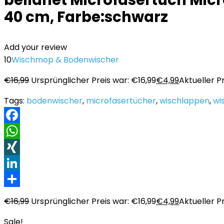
bellanet Microfasertuch Micr
40 cm, Farbe:schwarz
Add your review
10
Wischmop & Bodenwischer
€
16,99
Ursprünglicher Preis war: €16,99
€
4,99
Aktueller Pr
Tags:
bodenwischer
,
microfasertücher
,
wischlappen
,
wi
Facebook
WhatsApp
XING
LinkedIn
Teilen
€
16,99
Ursprünglicher Preis war: €16,99
€
4,99
Aktueller Pr
Sale!