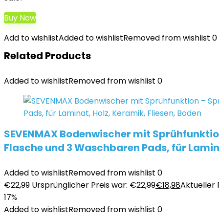
Buy Now
Add to wishlist
Added to wishlist
Removed from wishlist
0
Related Products
Added to wishlist
Removed from wishlist
0
SEVENMAX Bodenwischer mit Sprühfunktion 
Flasche und 3 Waschbaren Pads, für Lamina
Added to wishlist
Removed from wishlist
0
€
22,99
Ursprünglicher Preis war: €22,99
€
18,98
Aktueller P
17%
Added to wishlist
Removed from wishlist
0