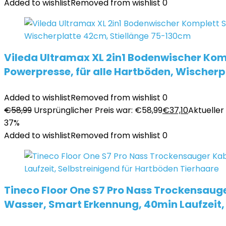
Added to wishlist
Removed from wishlist
0
Vileda Ultramax XL 2in1 Bodenwischer Komp
Powerpresse, für alle Hartböden, Wischer
Added to wishlist
Removed from wishlist
0
€
58,99
Ursprünglicher Preis war: €58,99
€
37,10
Aktueller 
37%
Added to wishlist
Removed from wishlist
0
Tineco Floor One S7 Pro Nass Trockensauge
Wasser, Smart Erkennung, 40min Laufzeit,