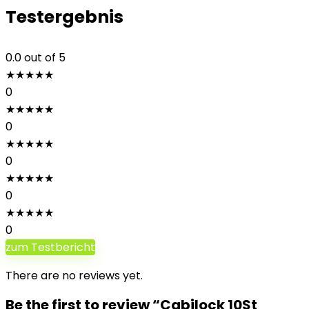
Testergebnis
0.0
out of 5
★
★
★
★
★
0
★
★
★
★
★
0
★
★
★
★
★
0
★
★
★
★
★
0
★
★
★
★
★
0
zum Testbericht
There are no reviews yet.
Be the first to review “Cabilock 10St