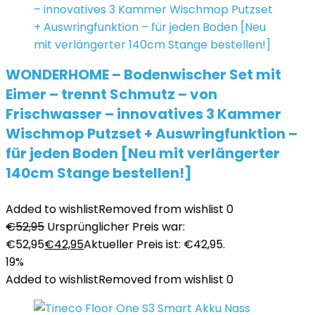
WONDERHOME – Bodenwischer Set mit
Eimer – trennt Schmutz – von
Frischwasser – innovatives 3 Kammer
Wischmop Putzset + Auswringfunktion –
für jeden Boden [Neu mit verlängerter
140cm Stange bestellen!]
Added to wishlist
Removed from wishlist
0
€
52,95
Ursprünglicher Preis war:
€52,95
€
42,95
Aktueller Preis ist: €42,95.
19%
Added to wishlist
Removed from wishlist
0