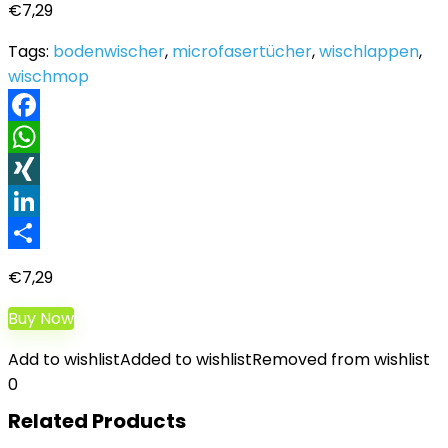
€
7,29
Tags:
bodenwischer
,
microfasertücher
,
wischlappen
,
wischmop
Facebook
WhatsApp
XING
LinkedIn
Teilen
€
7,29
Buy Now
Add to wishlist
Added to wishlist
Removed from wishlist
0
Related Products