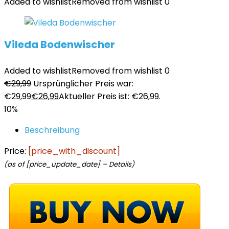
Added to wishlist
Removed from wishlist
0
Vileda Bodenwischer
Added to wishlist
Removed from wishlist
0
€
29,99
Ursprünglicher Preis war:
€29,99
€
26,99
Aktueller Preis ist: €26,99.
10%
Beschreibung
Price:
[price_with_discount]
(as of [price_update_date] –
Details
)