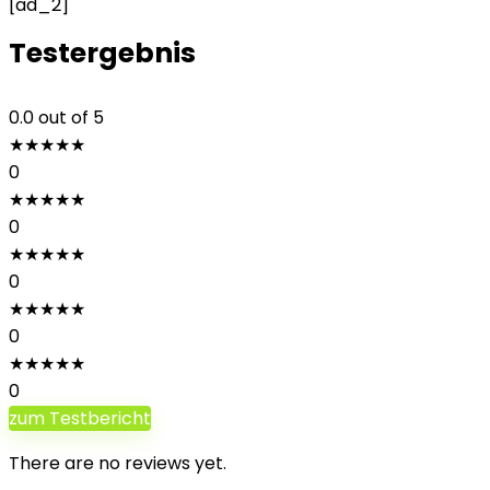
[ad_2]
Testergebnis
0.0
out of 5
★
★
★
★
★
0
★
★
★
★
★
0
★
★
★
★
★
0
★
★
★
★
★
0
★
★
★
★
★
0
zum Testbericht
There are no reviews yet.