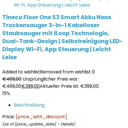
Tineco Floor One S3 Smart Akku Nass
Trockensauger 3-in-1 Kabelloser
Staubsauger mit iLoop Technologie,
Dual-Tank-Design | Selbstreinigung LED-
Display Wi-Fi, App Steuerung | Leicht
Leise
Added to wishlist
Removed from wishlist
0
€
469,00
Ursprünglicher Preis war:
€469,00
€
399,00
Aktueller Preis ist: €399,00.
15%
Beschreibung
Price:
[price_with_discount]
(as of [price_update_date] –
Details
)