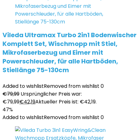
Vileda Ultramax Turbo 2in1 Bodenwischer
Komplett Set, Wischmopp mit Stiel,
Mikrofaserbezug und Eimer mit
Powerschleuder, für alle Hartböden,
Stiellänge 75-130cm
Added to wishlist
Removed from wishlist
0
€
79,99
Ursprünglicher Preis war:
€79,99
€
42,19
Aktueller Preis ist: €42,19.
47%
Added to wishlist
Removed from wishlist
0