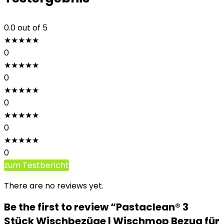
0.0
out of 5
★
★
★
★
★
0
★
★
★
★
★
0
★
★
★
★
★
0
★
★
★
★
★
0
★
★
★
★
★
0
zum Testbericht
There are no reviews yet.
Be the first to review “Pastaclean® 3
Stück Wischbezüge | Wischmop Bezug für