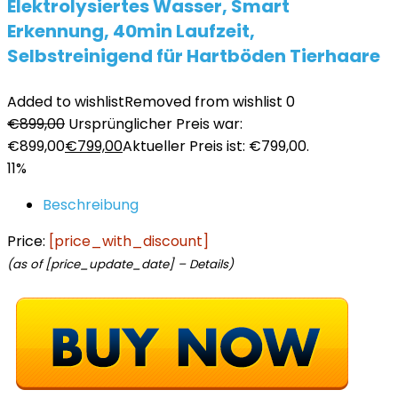
Elektrolysiertes Wasser, Smart
Erkennung, 40min Laufzeit,
Selbstreinigend für Hartböden Tierhaare
Added to wishlist
Removed from wishlist
0
€
899,00
Ursprünglicher Preis war:
€899,00
€
799,00
Aktueller Preis ist: €799,00.
11%
Beschreibung
Price:
[price_with_discount]
(as of [price_update_date] –
Details
)