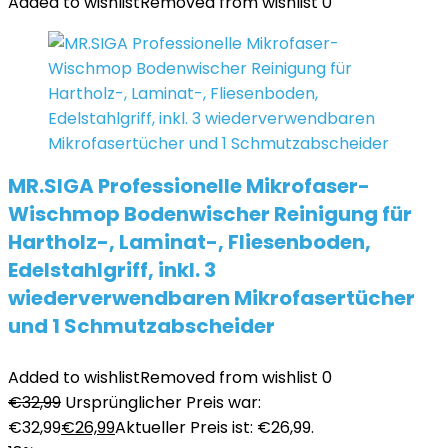
Added to wishlist
Removed from wishlist
0
MR.SIGA Professionelle Mikrofaser-
Wischmop Bodenwischer Reinigung für
Hartholz-, Laminat-, Fliesenboden,
Edelstahlgriff, inkl. 3
wiederverwendbaren Mikrofasertücher
und 1 Schmutzabscheider
Added to wishlist
Removed from wishlist
0
€
32,99
Ursprünglicher Preis war:
€32,99
€
26,99
Aktueller Preis ist: €26,99.