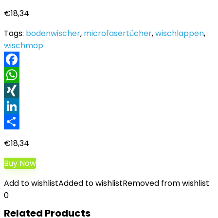
€
18,34
Tags:
bodenwischer
,
microfasertücher
,
wischlappen
,
wischmop
Facebook
WhatsApp
XING
LinkedIn
Teilen
€
18,34
Buy Now
Add to wishlist
Added to wishlist
Removed from wishlist
0
Related Products