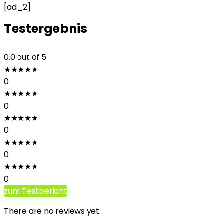
[ad_2]
Testergebnis
0.0
out of 5
★
★
★
★
★
0
★
★
★
★
★
0
★
★
★
★
★
0
★
★
★
★
★
0
★
★
★
★
★
0
zum Testbericht
There are no reviews yet.