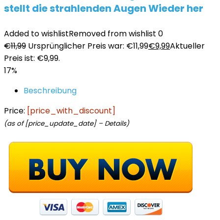
stellt die strahlenden Augen Wieder her
Added to wishlist
Removed from wishlist
0
€
11,99
Ursprünglicher Preis war: €11,99
€
9,99
Aktueller
Preis ist: €9,99.
17%
Beschreibung
Price:
[price_with_discount]
(as of [price_update_date] –
Details
)