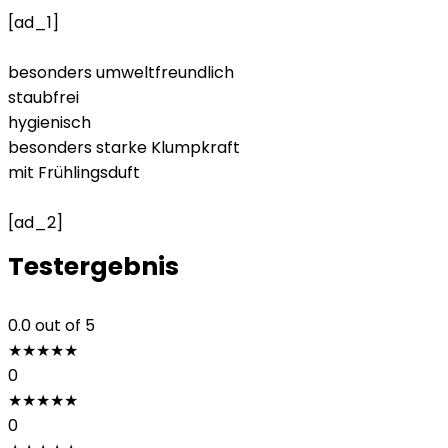
[ad_1]
besonders umweltfreundlich
staubfrei
hygienisch
besonders starke Klumpkraft
mit Frühlingsduft
[ad_2]
Testergebnis
0.0
out of 5
★
★
★
★
★
0
★
★
★
★
★
0