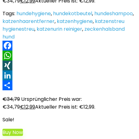
€34,79
€
12,99
Aktueller Preis ist: €12,99.
Tags:
hundehygiene
,
hundekotbeutel
,
hundeshampoo
,
katzenhaarentferner
,
katzenhygiene
,
katzenstreu
hygienestreu
,
katzenurin reiniger
,
zeckenhalsband
hund
Facebook
WhatsApp
XING
LinkedIn
Teilen
€
34,79
Ursprünglicher Preis war:
€34,79
€
12,99
Aktueller Preis ist: €12,99.
Sale!
Buy Now