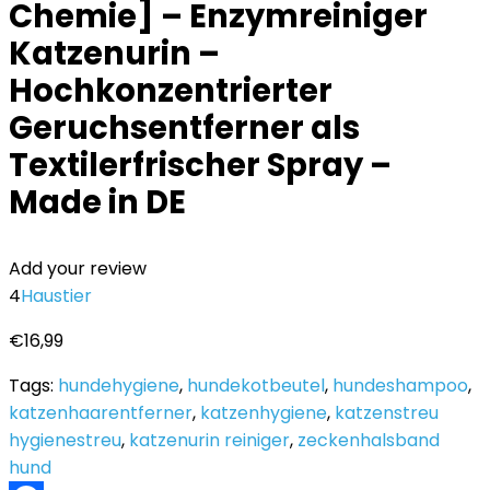
Chemie] – Enzymreiniger
Katzenurin –
Hochkonzentrierter
Geruchsentferner als
Textilerfrischer Spray –
Made in DE
Add your review
4
Haustier
€
16,99
Tags:
hundehygiene
,
hundekotbeutel
,
hundeshampoo
,
katzenhaarentferner
,
katzenhygiene
,
katzenstreu
hygienestreu
,
katzenurin reiniger
,
zeckenhalsband
hund