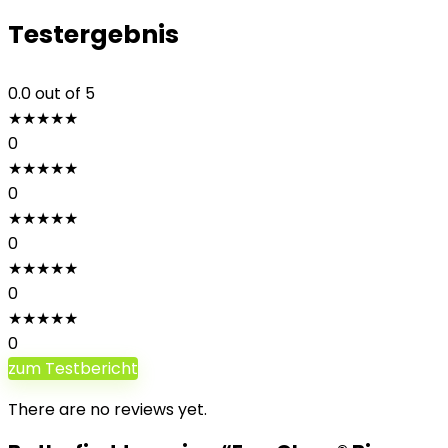
Testergebnis
0.0
out of 5
★
★
★
★
★
0
★
★
★
★
★
0
★
★
★
★
★
0
★
★
★
★
★
0
★
★
★
★
★
0
zum Testbericht
There are no reviews yet.