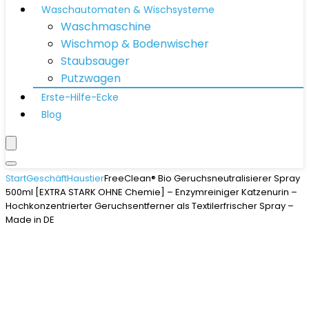
Waschautomaten & Wischsysteme
Waschmaschine
Wischmop & Bodenwischer
Staubsauger
Putzwagen
Erste-Hilfe-Ecke
Blog
Start
Geschäft
Haustier
FreeClean® Bio Geruchsneutralisierer Spray
500ml [EXTRA STARK OHNE Chemie] – Enzymreiniger Katzenurin –
Hochkonzentrierter Geruchsentferner als Textilerfrischer Spray –
Made in DE