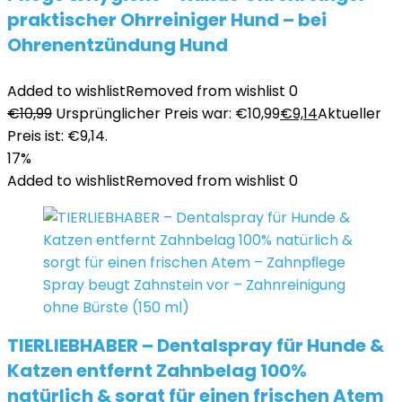
praktischer Ohrreiniger Hund – bei
Ohrenentzündung Hund
Added to wishlist
Removed from wishlist
0
€
10,99
Ursprünglicher Preis war: €10,99
€
9,14
Aktueller
Preis ist: €9,14.
17%
Added to wishlist
Removed from wishlist
0
TIERLIEBHABER – Dentalspray für Hunde &
Katzen entfernt Zahnbelag 100%
natürlich & sorgt für einen frischen Atem