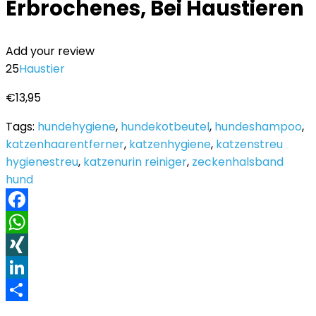
Erbrochenes, Bei Haustieren
Add your review
25
Haustier
€
13,95
Tags:
hundehygiene
,
hundekotbeutel
,
hundeshampoo
,
katzenhaarentferner
,
katzenhygiene
,
katzenstreu
hygienestreu
,
katzenurin reiniger
,
zeckenhalsband
hund
Facebook
WhatsApp
XING
LinkedIn
Teilen