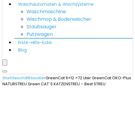
Waschautomaten & Wischsysteme
Waschmaschine
Wischmop & Bodenwischer
Staubsauger
Putzwagen
Erste-Hilfe-Ecke
Blog
Start
Geschäft
Haustier
GreenCat 6×12 =72 Liter GreenCat ÖKO-Plus
NATURSTREU Green CAT`S KATZENSTREU – Best STREU