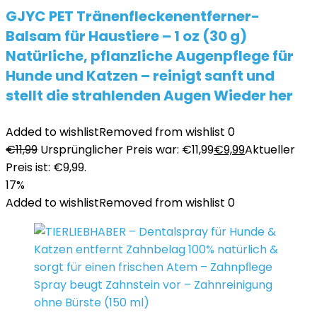
GJYC PET Tränenfleckenentferner-
Balsam für Haustiere – 1 oz (30 g)
Natürliche, pflanzliche Augenpflege für
Hunde und Katzen – reinigt sanft und
stellt die strahlenden Augen Wieder her
Added to wishlist
Removed from wishlist
0
€
11,99
Ursprünglicher Preis war: €11,99
€
9,99
Aktueller
Preis ist: €9,99.
17%
Added to wishlist
Removed from wishlist
0