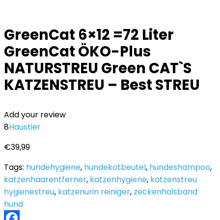
GreenCat 6×12 =72 Liter
GreenCat ÖKO-Plus
NATURSTREU Green CAT`S
KATZENSTREU – Best STREU
Add your review
8
Haustier
€
39,99
Tags:
hundehygiene
,
hundekotbeutel
,
hundeshampoo
,
katzenhaarentferner
,
katzenhygiene
,
katzenstreu
hygienestreu
,
katzenurin reiniger
,
zeckenhalsband
hund