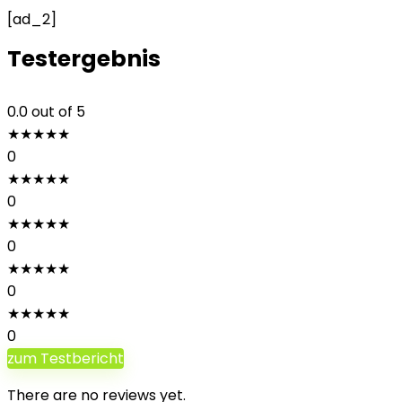
[ad_2]
Testergebnis
0.0
out of 5
★
★
★
★
★
0
★
★
★
★
★
0
★
★
★
★
★
0
★
★
★
★
★
0
★
★
★
★
★
0
zum Testbericht
There are no reviews yet.