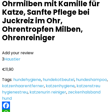
Ohrmilben mit Kamille für
Katze, Sanfte Pflege bei
Juckreiz im Ohr,
Ohrentropfen Milben,
Ohrenreiniger
Add your review
3
Haustier
€
11,90
Tags:
hundehygiene
,
hundekotbeutel
,
hundeshampoo
,
katzenhaarentferner
,
katzenhygiene
,
katzenstreu
hygienestreu
,
katzenurin reiniger
,
zeckenhalsband
hund