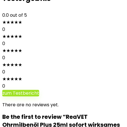
0.0
out of 5
★
★
★
★
★
0
★
★
★
★
★
0
★
★
★
★
★
0
★
★
★
★
★
0
★
★
★
★
★
0
zum Testbericht
There are no reviews yet.
Be the first to review “ReaVET
Ohrmilbenöl Plus 25ml sofort wirksames