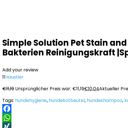
Simple Solution Pet Stain an
Bakterien Reinigungskraft |S
Add your review
11
Haustier
€
11,19
Ursprünglicher Preis war: €11,19
€
10,04
Aktueller Prei
Tags:
hundehygiene
,
hundekotbeutel
,
hundeshampoo
,
k
Facebook
WhatsApp