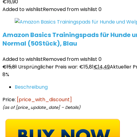
€
16,90
Added to wishlist
Removed from wishlist
0
Amazon Basics Trainingspads für Hunde un
Normal (50Stück), Blau
Added to wishlist
Removed from wishlist
0
€
15,81
Ursprünglicher Preis war: €15,81
€
14,49
Aktueller Pr
8%
Beschreibung
Price:
[price_with_discount]
(as of [price_update_date] –
Details
)