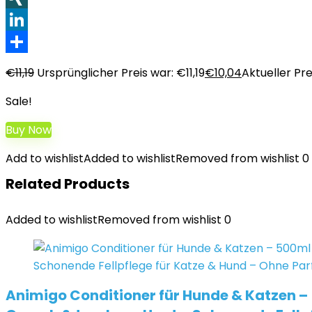
XING
LinkedIn
Teilen
€
11,19
Ursprünglicher Preis war: €11,19
€
10,04
Aktueller Prei
Sale!
Buy Now
Add to wishlist
Added to wishlist
Removed from wishlist
0
Related Products
Added to wishlist
Removed from wishlist
0
Animigo Conditioner für Hunde & Katzen – 