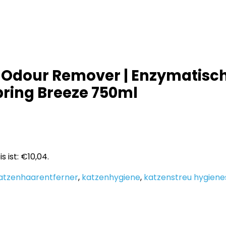
d Odour Remover | Enzymatisch
pring Breeze 750ml
s ist: €10,04.
atzenhaarentferner
,
katzenhygiene
,
katzenstreu hygiene