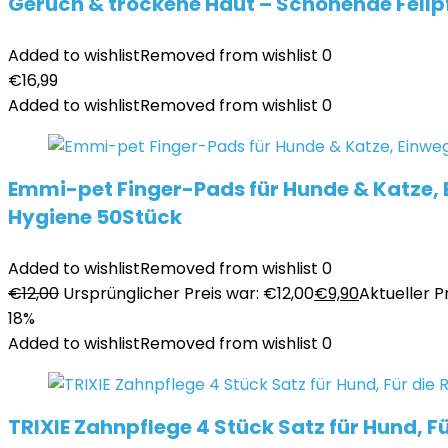
Geruch & trockene Haut – Schonende Fellp
Added to wishlist
Removed from wishlist
0
€
16,99
Added to wishlist
Removed from wishlist
0
Emmi-pet Finger-Pads für Hunde & Katze, E
Hygiene 50Stück
Added to wishlist
Removed from wishlist
0
€
12,00
Ursprünglicher Preis war: €12,00
€
9,90
Aktueller Pr
18%
Added to wishlist
Removed from wishlist
0
TRIXIE Zahnpflege 4 Stück Satz für Hund,