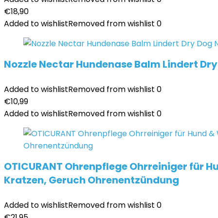
€
18,90
Added to wishlist
Removed from wishlist
0
Nozzle Nectar Hundenase Balm Lindert D
Added to wishlist
Removed from wishlist
0
€
10,99
Added to wishlist
Removed from wishlist
0
OTICURANT Ohrenpflege Ohrreiniger für Hu
Kratzen, Geruch Ohrenentzündung
Added to wishlist
Removed from wishlist
0
€
21,95