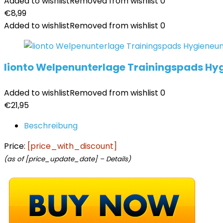
Added to wishlist
Removed from wishlist
0
€
8,99
Added to wishlist
Removed from wishlist
0
lionto Welpenunterlage Trainingspads Hyg
Added to wishlist
Removed from wishlist
0
€
21,95
Beschreibung
Price:
[price_with_discount]
(as of [price_update_date] –
Details
)