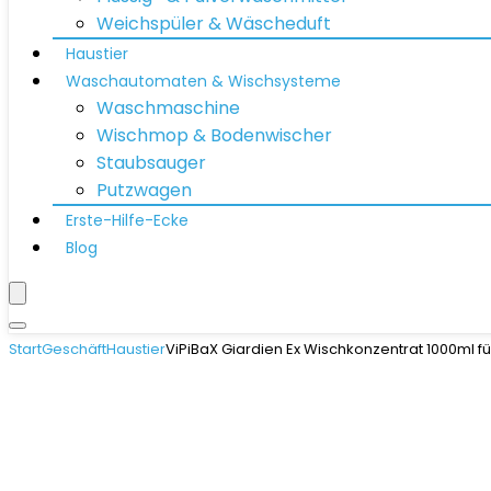
Weichspüler & Wäscheduft
Haustier
Waschautomaten & Wischsysteme
Waschmaschine
Wischmop & Bodenwischer
Staubsauger
Putzwagen
Erste-Hilfe-Ecke
Blog
Start
Geschäft
Haustier
ViPiBaX Giardien Ex Wischkonzentrat 1000ml fü