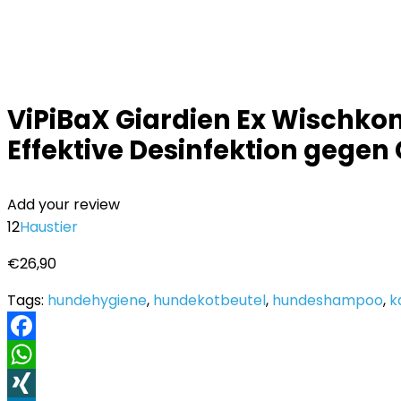
ViPiBaX Giardien Ex Wischkon
Effektive Desinfektion gegen G
Add your review
12
Haustier
€
26,90
Tags:
hundehygiene
,
hundekotbeutel
,
hundeshampoo
,
k
Facebook
WhatsApp