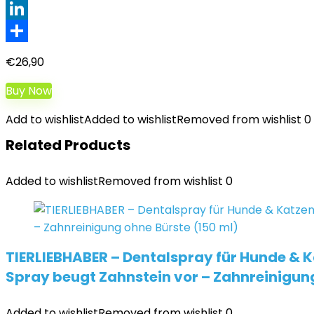
XING
LinkedIn
Teilen
€
26,90
Buy Now
Add to wishlist
Added to wishlist
Removed from wishlist
0
Related Products
Added to wishlist
Removed from wishlist
0
TIERLIEBHABER – Dentalspray für Hunde & K
Spray beugt Zahnstein vor – Zahnreinigung
Added to wishlist
Removed from wishlist
0