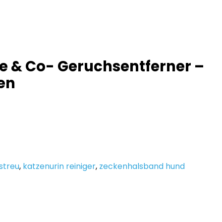
ze & Co- Geruchsentferner –
ien
streu
,
katzenurin reiniger
,
zeckenhalsband hund