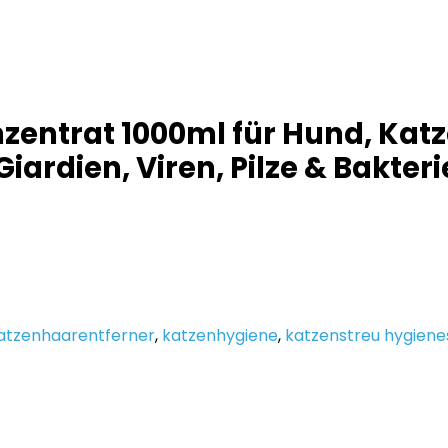
zentrat 1000ml für Hund, Kat
iardien, Viren, Pilze & Bakter
atzenhaarentferner
,
katzenhygiene
,
katzenstreu hygiene