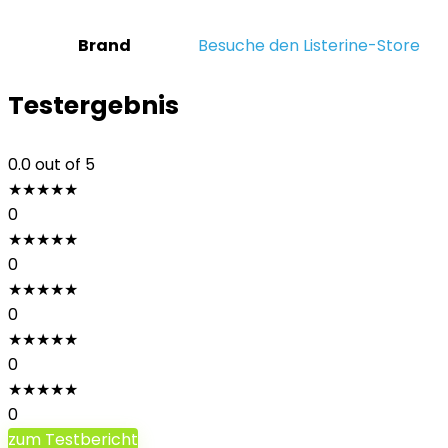
Brand
Besuche den Listerine-Store
Testergebnis
0.0
out of 5
★
★
★
★
★
0
★
★
★
★
★
0
★
★
★
★
★
0
★
★
★
★
★
0
★
★
★
★
★
0
zum Testbericht