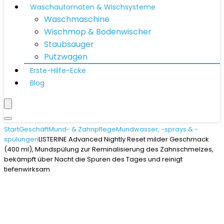
Waschautomaten & Wischsysteme
Waschmaschine
Wischmop & Bodenwischer
Staubsauger
Putzwagen
Erste-Hilfe-Ecke
Blog
Start
Geschäft
Mund- & Zahnpflege
Mundwasser, -sprays & -
spülungen
LISTERINE Advanced Nightly Reset milder Geschmack
(400 ml), Mundspülung zur Reminalisierung des Zahnschmelzes,
bekämpft über Nacht die Spuren des Tages und reinigt
tiefenwirksam