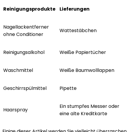
Reinigungsprodukte
Lieferungen
Nagellackentferner
Wattestäbchen
ohne Conditioner
Reinigungsalkohol
Weiße Papiertücher
Waschmittel
Weiße Baumwolllappen
Geschirrspülmittel
Pipette
Ein stumpfes Messer oder
Haarspray
eine alte Kreditkarte
Einige dieser Artikel werden Sie vielleicht überraschen.