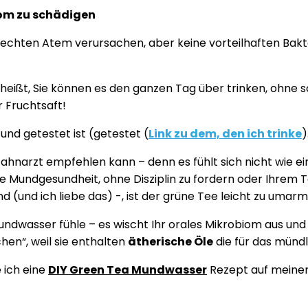
iom zu schädigen
chlechten Atem verursachen, aber keine vorteilhaften Bak
heißt, Sie können es den ganzen Tag über trinken, ohne s
 Fruchtsaft!
und getestet ist (getestet (
Link zu dem, den ich trinke
)
 Zahnarzt empfehlen kann – denn es fühlt sich nicht wie ei
hre Mundgesundheit, ohne Disziplin zu fordern oder Ihrem
nd (und ich liebe das) -, ist der grüne Tee leicht zu umar
Mundwasser fühle – es wischt Ihr orales Mikrobiom aus und
hen“, weil sie enthalten
ätherische Öle
die für das münd
 ich eine
DIY Green Tea Mundwasser
Rezept auf meiner 