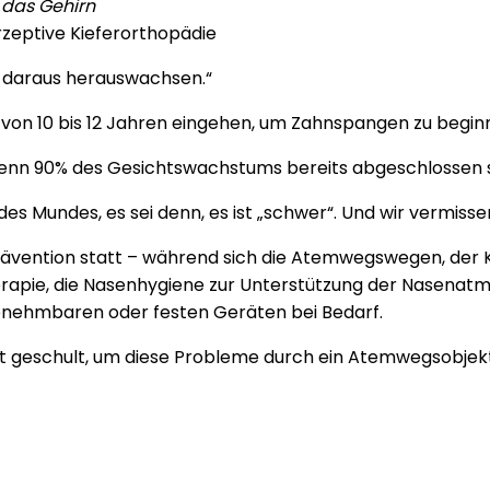
 das Gehirn
erzeptive Kieferorthopädie
n daraus herauswachsen.“
von 10 bis 12 Jahren eingehen, um Zahnspangen zu begin
 wenn 90% des Gesichtswachstums bereits abgeschlossen s
 Mundes, es sei denn, es ist „schwer“. Und wir vermissen
en Prävention statt – während sich die Atemwegswegen, der
 Therapie, die Nasenhygiene zur Unterstützung der Nasena
bnehmbaren oder festen Geräten bei Bedarf.
ht geschult, um diese Probleme durch ein Atemwegsobjekt